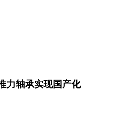
机推力轴承实现国产化