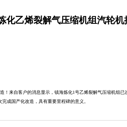
海炼化乙烯裂解气压缩机组汽轮
造！来自客户的消息显示，镇海炼化1号乙烯裂解气压缩机
产化改造，具有重要里程碑的意义。