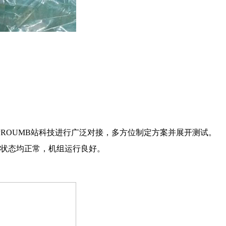
OUMB站科技进行广泛对接，多方位制定方案并展开测试。
正常，机组运行良好。