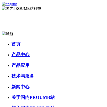
首页
产品中心
产品应用
技术与服务
新闻中心
关于国内PROUMB站