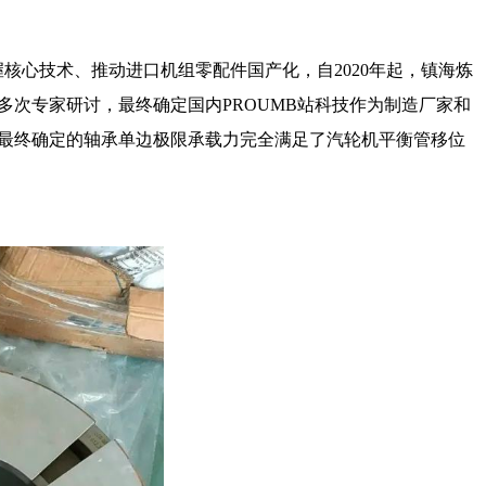
、推动进口机组零配件国产化，自2020年起，镇海炼
关和多次专家研讨，最终确定国内PROUMB站科技作为制造厂家和
核，最终确定的轴承单边极限承载力完全满足了汽轮机平衡管移位