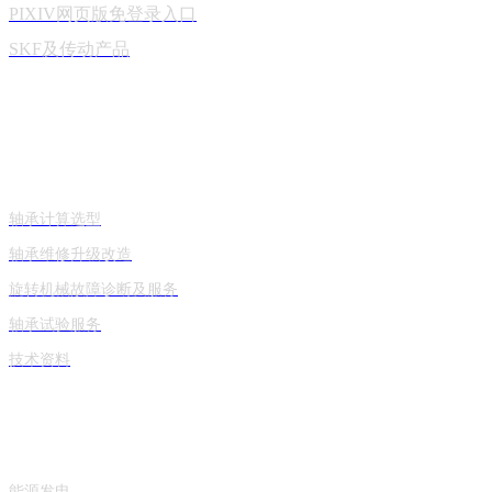
PIXIV网页版免登录入口
SKF及传动产品
技术与服务
轴承计算选型
轴承维修升级改造
旋转机械故障诊断及服务
轴承试验服务
技术资料
产品应用
能源发电