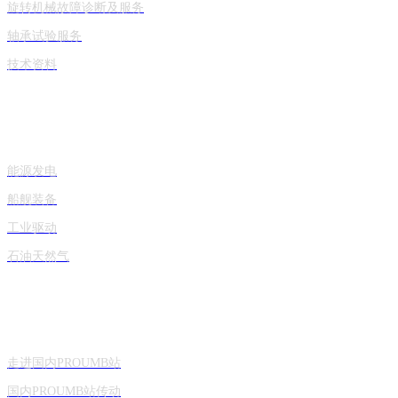
旋转机械故障诊断及服务
轴承试验服务
技术资料
产品应用
能源发电
船舰装备
工业驱动
石油天然气
关于国内PROUMB站
走进国内PROUMB站
国内PROUMB站传动