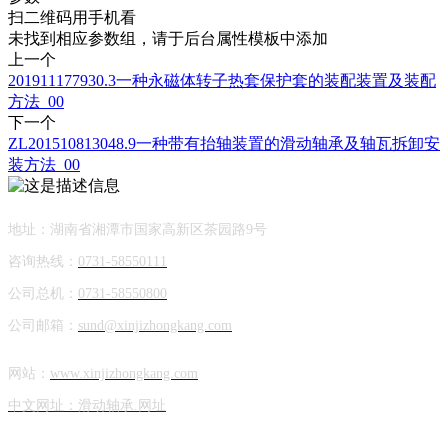
扫二维码用手机看
未找到相应参数组，请于后台属性模板中添加
上一个
201911177930.3一种永磁体转子热套保护套的装配装置及装配
方法_00
下一个
ZL201510813048.9一种带有抬轴装置的滑动轴承及轴瓦拆卸安
装方法_00
地址：湖南省湘潭市国家高新区茶园路9号
咨询热线：
0731-58550111
公司总机：
0731-58550800
公司邮箱：
sund@xinjizhongkang.com
网站：
www.xinjizhongkang.com
中文网址：滑动轴承.网址