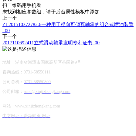
扫二维码用手机看
未找到相应参数组，请于后台属性模板中添加
上一个
ZL201510372782.6一种用于径向可倾瓦轴承的组合式喷油装置
_00
下一个
2017110692411立式滑动轴承发明专利证书_00
地址：湖南省湘潭市国家高新区茶园路9号
咨询热线：
0731-58550111
公司总机：
0731-58550800
公司邮箱：
sund@xinjizhongkang.com
网站：
www.xinjizhongkang.com
中文网址：滑动轴承.网址