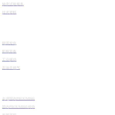
轴承试验服务
技术资料
产品应用
能源发电
船舰装备
工业驱动
石油天然气
关于国内PROUMB站
走进国内PROUMB站
国内PROUMB站传动