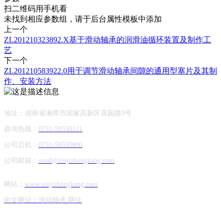
扫二维码用手机看
未找到相应参数组，请于后台属性模板中添加
上一个
ZL201210323892.X基于滑动轴承的润滑油循环装置及制作工
艺
下一个
ZL201210583922.0用于调节滑动轴承间隙的通用型塞片及其制
作、安装方法
地址：湖南省湘潭市国家高新区茶园路9号
咨询热线：
0731-58550111
公司总机：
0731-58550800
公司邮箱：
sund@xinjizhongkang.com
网站：
www.xinjizhongkang.com
中文网址：滑动轴承.网址