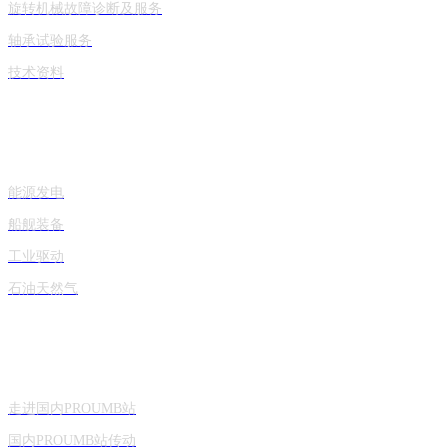
旋转机械故障诊断及服务
轴承试验服务
技术资料
产品应用
能源发电
船舰装备
工业驱动
石油天然气
关于国内PROUMB站
走进国内PROUMB站
国内PROUMB站传动